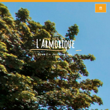
L'Armorique
VILLAGE DE
Plestin les Grèves
CÔTE D'ARMOR